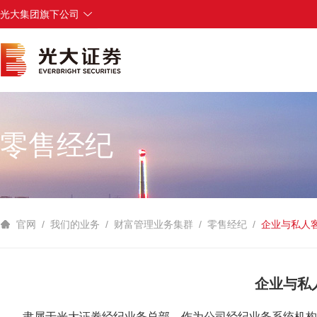
光大集团旗下公司
中国光大集团
中国光大银行
光大永明人寿保险
光大兴陇信托
光大科技
零售经纪
官网
/
我们的业务
/
财富管理业务集群
/
零售经纪
/
企业与私人
企业与私
隶属于光大证券经纪业务总部，作为公司经纪业务系统机构